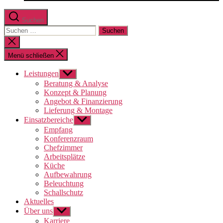
Suchen
Suchen
nach:
Suche
schließen
Menü schließen
Leistungen
Untermenü
anzeigen
Beratung & Analyse
Konzept & Planung
Angebot & Finanzierung
Lieferung & Montage
Einsatzbereiche
Untermenü
anzeigen
Empfang
Konferenzraum
Chefzimmer
Arbeitsplätze
Küche
Aufbewahrung
Beleuchtung
Schallschutz
Aktuelles
Über uns
Untermenü
anzeigen
Karriere