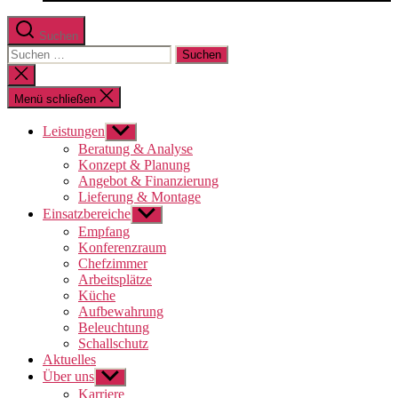
Suchen
Suchen
nach:
Suche
schließen
Menü schließen
Leistungen
Untermenü
anzeigen
Beratung & Analyse
Konzept & Planung
Angebot & Finanzierung
Lieferung & Montage
Einsatzbereiche
Untermenü
anzeigen
Empfang
Konferenzraum
Chefzimmer
Arbeitsplätze
Küche
Aufbewahrung
Beleuchtung
Schallschutz
Aktuelles
Über uns
Untermenü
anzeigen
Karriere